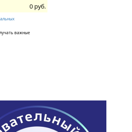
0 руб.
нальных
олучать важные