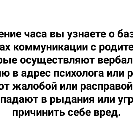
ение часа вы узнаете о б
ах коммуникации с родит
рые осуществляют верба
ю в адрес психолога или 
т жалобой или расправой
впадают в рыдания или у
причинить себе вред.