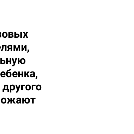
азовых
елями,
льную
ребенка,
 другого
грожают