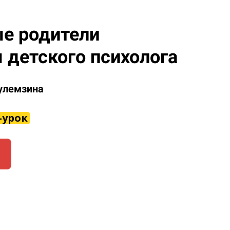
е родители
 детского психолога
улемзина
-урок