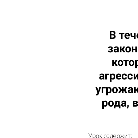
В теч
закон
кото
агресси
угрожаю
рода, 
Урок содержит: