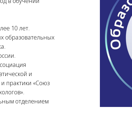
од в обучении
лее 10 лет.
их образовательных
а.
оссии.
ссоциация
втической и
 и практики «Союз
хологов».
ьным отделением