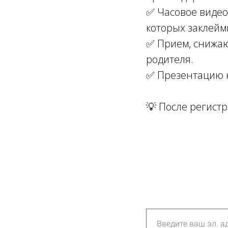
✅ Часовое видео
которых заклейм
✅ Прием, снижаю
родителя.
✅ Презентацию к
💡 После регистр
Ссылка на это место страницы:
#form